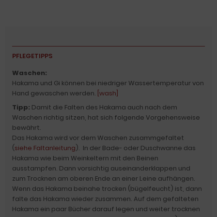
PFLEGETIPPS
Waschen:
Hakama und Gi können bei niedriger Wassertemperatur von
Hand gewaschen werden.
[wash]
Tipp:
Damit die Falten des Hakama auch nach dem
Waschen richtig sitzen, hat sich folgende Vorgehensweise
bewährt.
Das Hakama wird vor dem Waschen zusammgefaltet
(
siehe Faltanleitung
). In der Bade- oder Duschwanne das
Hakama wie beim Weinkeltern mit den Beinen
ausstampfen. Dann vorsichtig auseinanderklappen und
zum Trocknen am oberen Ende an einer Leine aufhängen.
Wenn das Hakama beinahe trocken (bügelfeucht) ist, dann
falte das Hakama wieder zusammen. Auf dem gefalteten
Hakama ein paar Bücher darauf legen und weiter trocknen