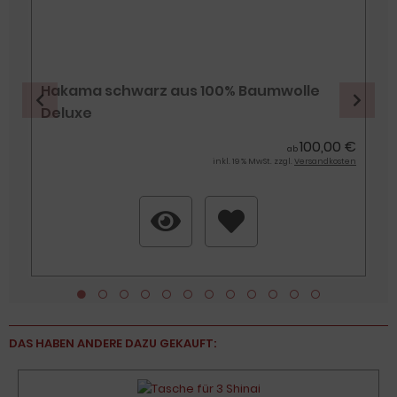
e
Hakama schwarz aus 100% Baumwolle
Deluxe
€
€
100,00 €
ab
n
inkl. 19 % MwSt. zzgl.
Versandkosten
DAS HABEN ANDERE DAZU GEKAUFT: