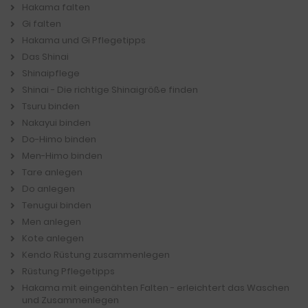
Hakama falten
Gi falten
Hakama und Gi Pflegetipps
Das Shinai
Shinaipflege
Shinai - Die richtige Shinaigröße finden
Tsuru binden
Nakayui binden
Do-Himo binden
Men-Himo binden
Tare anlegen
Do anlegen
Tenugui binden
Men anlegen
Kote anlegen
Kendo Rüstung zusammenlegen
Rüstung Pflegetipps
Hakama mit eingenähten Falten - erleichtert das Waschen
und Zusammenlegen