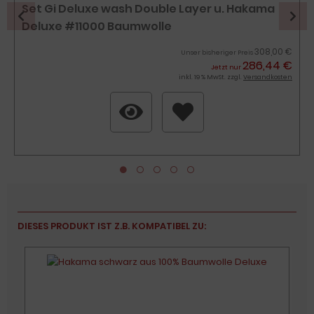
Set Gi Deluxe wash Double Layer u. Hakama
Deluxe #11000 Baumwolle
308,00 €
Unser bisheriger Preis
286,44 €
Jetzt nur
inkl. 19 % MwSt. zzgl.
Versandkosten
DIESES PRODUKT IST Z.B. KOMPATIBEL ZU:
7%