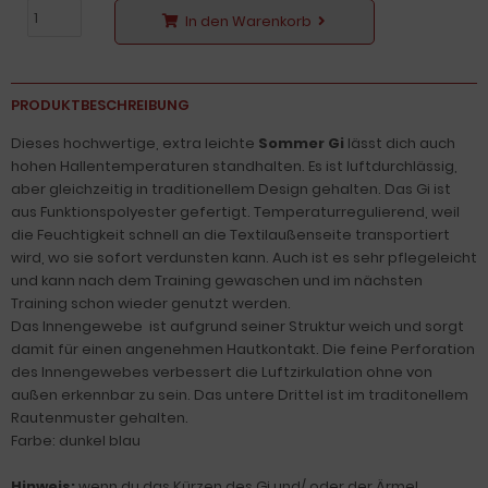
In den Warenkorb
PRODUKTBESCHREIBUNG
Dieses hochwertige, extra leichte
Sommer Gi
lässt dich auch
hohen Hallentemperaturen standhalten. Es ist luftdurchlässig,
aber gleichzeitig in traditionellem Design gehalten. Das Gi ist
aus Funktionspolyester gefertigt. Temperaturregulierend, weil
die Feuchtigkeit schnell an die Textilaußenseite transportiert
wird, wo sie sofort verdunsten kann. Auch ist es sehr pflegeleicht
und kann nach dem Training gewaschen und im nächsten
Training schon wieder genutzt werden.
Das Innengewebe ist aufgrund seiner Struktur weich und sorgt
damit für einen angenehmen Hautkontakt. Die feine Perforation
des Innengewebes verbessert die Luftzirkulation ohne von
außen erkennbar zu sein. Das untere Drittel ist im traditonellem
Rautenmuster gehalten.
Farbe: dunkel blau
Hinweis:
wenn du das Kürzen des Gi und/ oder der Ärmel