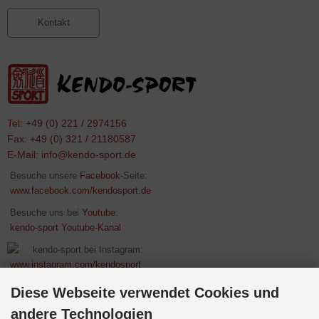
Kontakt
Tel: +49 (0) 221 / 2974156
Fax: +49 (0) 321 / 21180587
E-Mail:
info@kendo-sport.de
Besuche unsere
Facebook
-Seite:
www.facebook.com/kendosport.de
Besuche uns bei
Youtube
:
kendo-sport Youtube-Kanal
kendo-sport bei Instagram:
www.instagram.com/kendosport
Diese Webseite verwendet Cookies und
andere Technologien