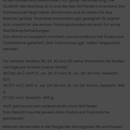
ist ein solides Bambusschwert mit guter Verarbeitung. Die
Qualität des Bambus ist A und die des Griffleders Standard. Der
Schwerpunkt liegt näher am Kensen und ist daher für das
Erlernen großer Techniken besonders gut geeignet. Es eignet
sich sowohl für die ersten Trainingsstunden als auch für erste
Wettkampferfahrungen.
Das Shinai ist komplett montiert und wird inklusiv mit Tsuba und
Tsubadome geliefert. Das Tsuba muss ggf. selbst angepasst
werden.
Für weitere Größen 36, 34, 32 und 30 siehe Shinai Ishin für Kinder.
Verfügbare Größen (siehe Grafik):
39 (120 cm): Griff A : ca. 25-27 mm, B : ca. 28-30 mm, Gewicht:
520
38 (117 cm): Griff A : ca. 24-26 mm, B : ca. 29-31 mm, Gewicht: 490
g
37 (112 cm): Gewicht: 450 g.
Griff gemessen am unteren Ende ohne Griffleder.
Das Gewicht wurde jeweils ohne Tsuba und Tsubadome
gemessen.
Männer verwenden in der Regel die Shinaigröße 39 und Frauen