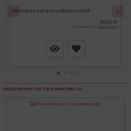
Shinai AA mit extra dickem Griff
59,00 €
inkl. 19 % MwSt. zzgl.
Versandkosten
€
n
DIESES PRODUKT IST Z.B. KOMPATIBEL ZU: