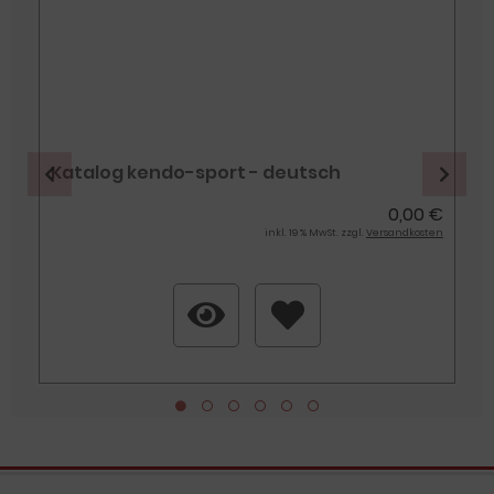
Katalog kendo-sport - deutsch
€
0,00 €
n
inkl. 19 % MwSt. zzgl.
Versandkosten