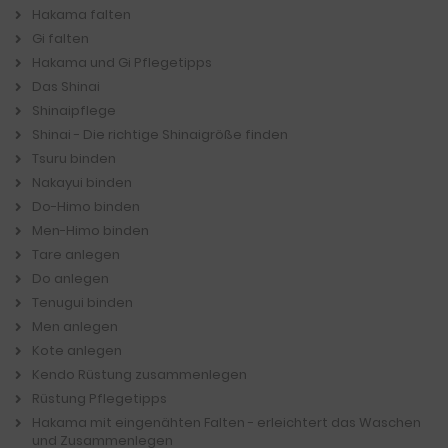
Hakama falten
Gi falten
Hakama und Gi Pflegetipps
Das Shinai
Shinaipflege
Shinai - Die richtige Shinaigröße finden
Tsuru binden
Nakayui binden
Do-Himo binden
Men-Himo binden
Tare anlegen
Do anlegen
Tenugui binden
Men anlegen
Kote anlegen
Kendo Rüstung zusammenlegen
Rüstung Pflegetipps
Hakama mit eingenähten Falten - erleichtert das Waschen
und Zusammenlegen