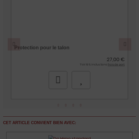
Protection pour le talon
€
27,00 €
t
TVA 19 % inclus Sans
frais de port
CET ARTICLE CONVIENT BIEN AVEC: