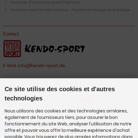
Conseils d'entretien pour l'armure
Hakama avec les plis cousus - Facilite le lavage et le pliage
Contact
E-Mail:
info@kendo-sport.de
Les modes de paiement
Ce site utilise des cookies et d'autres
technologies
Nous utilisons des cookies et des technologies similaires,
également de fournisseurs tiers, pour assurer le bon
fonctionnement du site Web, analyser l'utilisation de notre
offre et pouvoir vous offrir la meilleure expérience d'achat
possible. Vous trouverez de plus amples informations dans