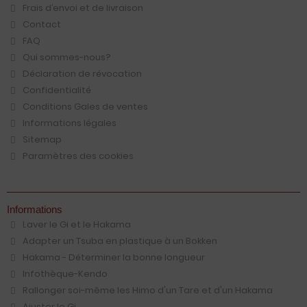
Frais d′envoi et de livraison
Contact
FAQ
Qui sommes-nous?
Déclaration de révocation
Confidentialité
Conditions Gales de ventes
Informations légales
Sitemap
Paramètres des cookies
Informations
Laver le Gi et le Hakama
Adapter un Tsuba en plastique à un Bokken
Hakama - Déterminer la bonne longueur
Infothèque-Kendo
Rallonger soi-même les Himo d'un Tare et d'un Hakama
Ajuster le Gi