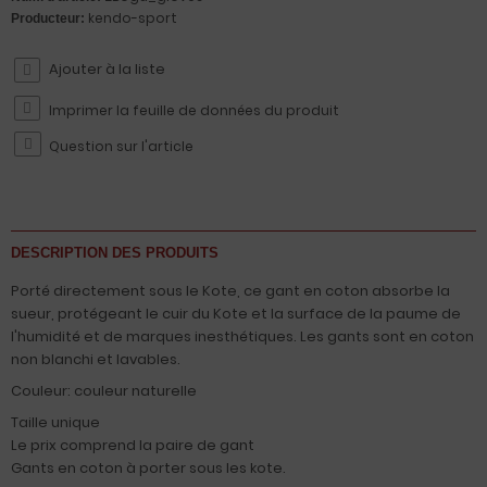
kendo-sport
Producteur:
Imprimer la feuille de données du produit
Question sur l'article
DESCRIPTION DES PRODUITS
Porté directement sous le Kote, ce gant en coton absorbe la
sueur, protégeant le cuir du Kote et la surface de la paume de
l'humidité et de marques inesthétiques. Les gants sont en coton
non blanchi et lavables.
Couleur: couleur naturelle
Taille unique
Le prix comprend la paire de gant
Gants en coton à porter sous les kote.