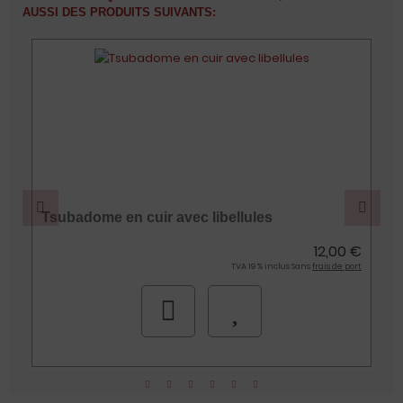
AUSSI DES PRODUITS SUIVANTS:
Tsubadome en cuir avec libellules
€
12,00 €
t
TVA 19 % inclus Sans
frais de port