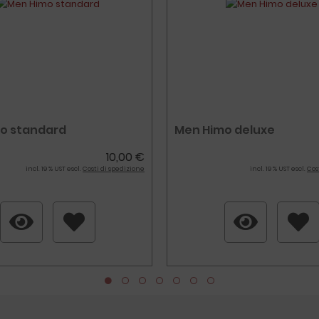
o standard
Men Himo deluxe
10,00 €
incl. 19 % UST escl.
Costi di spedizione
incl. 19 % UST escl.
Cos