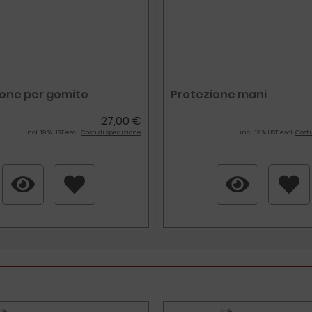
ione per gomito
Protezione mani
27,00 €
incl. 19 % UST escl.
Costi di spedizione
incl. 19 % UST escl.
Costi