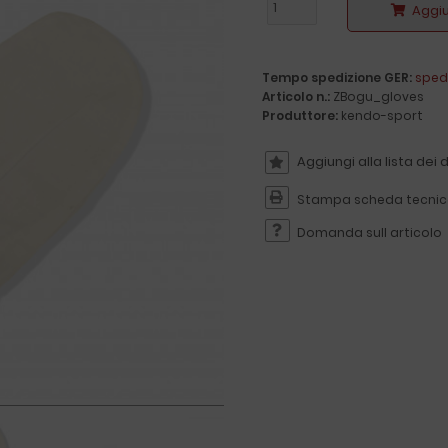
Aggiu
Tempo spedizione GER:
sped
Articolo n.:
ZBogu_gloves
Produttore:
kendo-sport
Stampa scheda tecni
Domanda sull articolo