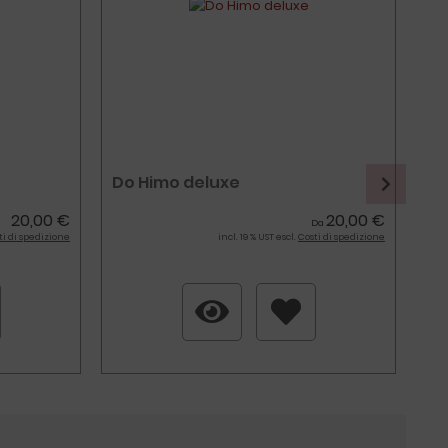
Do Himo deluxe
Se
20,00 €
20,00 €
Da
ti di spedizione
incl. 19 % UST escl.
Costi di spedizione