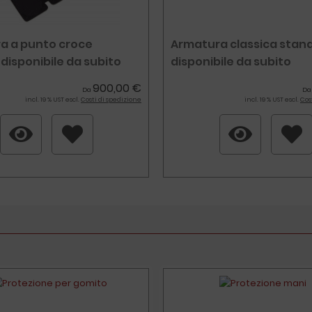
a a punto croce
Armatura classica stan
 disponibile da subito
disponibile da subito
900,00 €
Da
D
incl. 19 % UST escl.
Costi di spedizione
incl. 19 % UST escl.
Cos