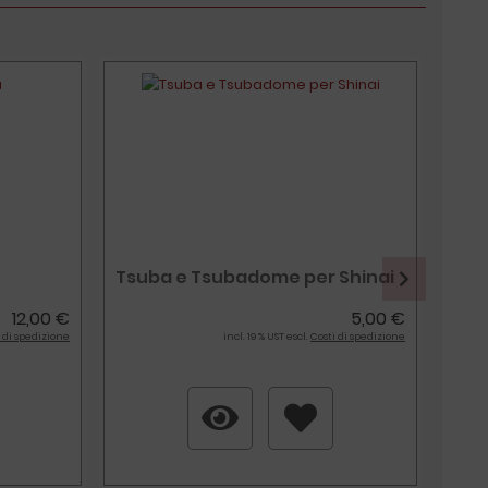
Tsuba e Tsubadome per Shinai
Set
12,00 €
5,00 €
 di spedizione
incl. 19 % UST escl.
Costi di spedizione