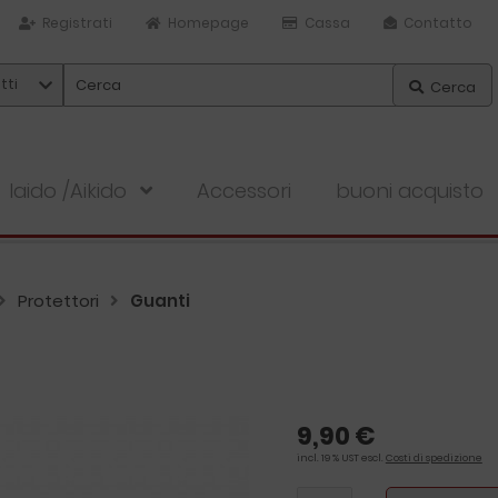
Registrati
Homepage
Cassa
Contatto
tti
Cerca
Iaido /Aikido
Accessori
buoni acquisto
Protettori
Guanti
9,90 €
incl. 19 % UST escl.
Costi di spedizione