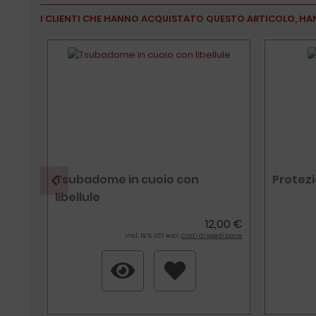
I CLIENTI CHE HANNO ACQUISTATO QUESTO ARTICOLO, HA
Tsubadome in cuoio con
Protez
libellule
,00 €
12,00 €
edizione
incl. 19 % UST escl.
Costi di spedizione