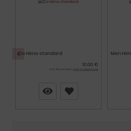
Do Himo standard
Men Him
0 €
10,00 €
zione
incl. 19 % UST escl.
Costi di spedizione