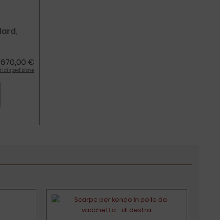
dard,
670,00 €
a
ti di spedizione