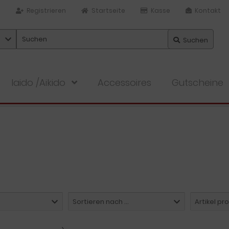
n
Registrieren
Startseite
Kasse
Kontakt
Suchen
Iaido /Aikido
Accessoires
Gutscheine
Sortieren nach ...
Artikel pr