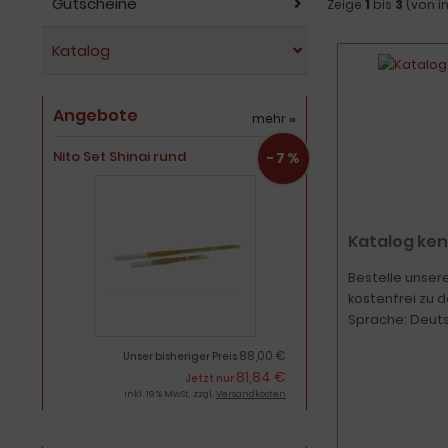
Gutscheine
Zeige
1
bis
3
(von 
Katalog
Angebote
mehr
»
Nito Set Shinai rund
-7%
Katalog ken
Bestelle unser
kostenfrei zu d
Sprache: Deut
88,00 €
Unser bisheriger Preis
81,84 €
Jetzt nur
inkl. 19 % MwSt. zzgl.
Versandkosten