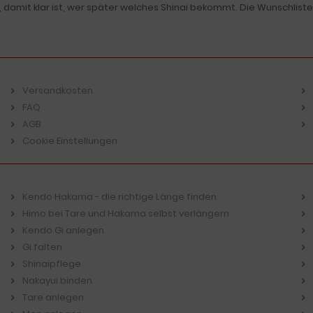
, damit klar ist, wer später welches Shinai bekommt. Die Wunschli
Versandkosten
FAQ
AGB
Cookie Einstellungen
Kendo Hakama - die richtige Länge finden
Himo bei Tare und Hakama selbst verlängern
Kendo Gi anlegen
Gi falten
Shinaipflege
Nakayui binden
Tare anlegen