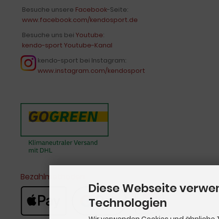
Besuche unsere
Facebook
-Seite:
www.facebook.com/kendosport.de
Besuche uns bei
Youtube
:
kendo-sport Youtube-Kanal
kendo-sport bei Instagram:
www.instagram.com/kendosport
Bezahlmethoden
Diese Webseite verwe
Technologien