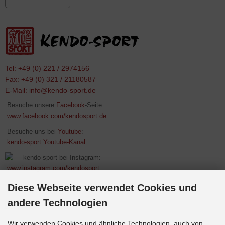
Tel: +49 (0) 221 / 2974156
Fax: +49 (0) 321 / 21180587
E-Mail:
info@kendo-sport.de
Besuche unsere
Facebook
-Seite:
www.facebook.com/kendosport.de
Besuche uns bei
Youtube
:
kendo-sport Youtube-Kanal
kendo-sport bei Instagram:
www.instagram.com/kendosport
Diese Webseite verwendet Cookies und
andere Technologien
Wir verwenden Cookies und ähnliche Technologien, auch von