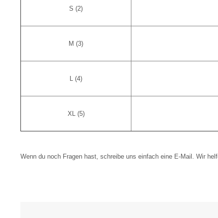
S (2)
M (3)
L (4)
XL (5)
Wenn du noch Fragen hast, schreibe uns einfach eine E-Mail. Wir helf