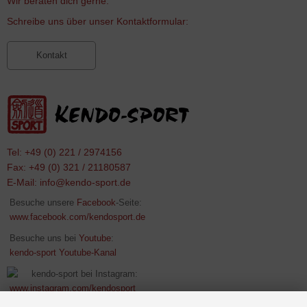
Wir beraten dich gerne.
Schreibe uns über unser Kontaktformular:
Kontakt
Tel: +49 (0) 221 / 2974156
Fax: +49 (0) 321 / 21180587
E-Mail:
info@kendo-sport.de
Besuche unsere
Facebook
-Seite:
www.facebook.com/kendosport.de
Besuche uns bei
Youtube
:
kendo-sport Youtube-Kanal
kendo-sport bei Instagram:
www.instagram.com/kendosport