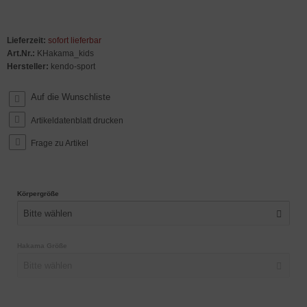
Lieferzeit:
sofort lieferbar
Art.Nr.:
KHakama_kids
Hersteller:
kendo-sport
Artikeldatenblatt drucken
Frage zu Artikel
Körpergröße
Bitte wählen
Hakama Größe
Bitte wählen