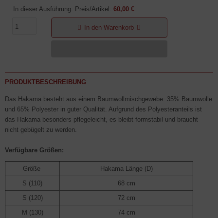
In dieser Ausführung: Preis/Artikel:
60,00 €
In den Warenkorb
PRODUKTBESCHREIBUNG
Das Hakama besteht aus einem Baum­wollmischgewebe: 35% Baumwolle
und 65% Polyester in guter Qualität. Aufgrund des Polyesteranteils ist
das Hakama besonders pflegeleicht, es bleibt formstabil und braucht
nicht gebügelt zu werden.
Verfügbare Größen:
Größe
Hakama Länge (D)
S (110)
68 cm
S (120)
72 cm
M (130)
74 cm