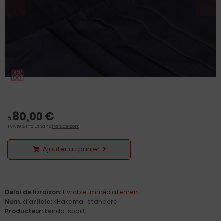
80,00 €
à
TVA 19 % inclus Sans
frais de port
Ajouter au panier
Délai de livraison:
Livrable immédiatement
Num. d’article:
KHakama_standard
Producteur:
kendo-sport