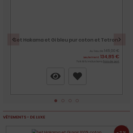
Set Hakama et Gi bleu pur coton et Tetron
€
145,00 €
Au lieu de
134,85 €
t
seulement
TVA 19 % inclus Sans
frais de port
VÊTEMENTS - DE LUXE
-7%