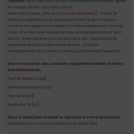
Conseil:
Pour maintenir les plis du Hakama identiques après
le lavage, suivez ces instructions.
Avant de le laver, plier le (
voyez ici comment
). Placer le
dans la baignoire ou la douche et lavez-le en le foulant
comme les vignerons faisaient traditionnellement avec le
raisin. Une fois lavé, ouvrez les plis et étendez-le pour qu’il
sèche. Avant qu’il ne soit totalement sec, décrochez-le,
repliez-le et placez des livres dessus. Une fois
complètment sec, il sera comme parfaitement repassé!
Vous trouverez des conseils supplémentaires à notre
Kendoinfothek
:
Plier le Hakama:
[ici]
Mettre le Hakama:
[ici]
Plier le Gi:
[ici]
Mettre le Gi:
[ici]
Vous n’avez pas trouvé la réponse à votre question?
N’hésitez pas à nous contacter par email:
[ici]