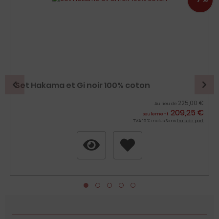
Set Hakama et Gi noir 100% coton
225,00 €
Au lieu de
209,25 €
seulement
TVA 19 % inclus Sans
frais de port