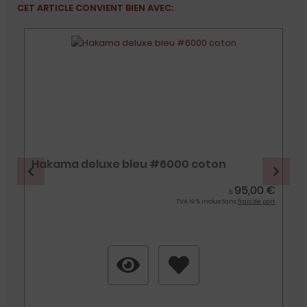
CET ARTICLE CONVIENT BIEN AVEC:
Hakama deluxe bleu #6000 coton
€
95,00 €
à
t
TVA 19 % inclus Sans
frais de port