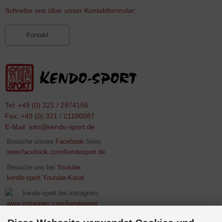
Schreibe uns über unser Kontaktformular:
Kontakt
Tel: +49 (0) 221 / 2974156
Fax: +49 (0) 321 / 21180587
E-Mail:
info@kendo-sport.de
Besuche unsere
Facebook
-Seite:
www.facebook.com/kendosport.de
Besuche uns bei
Youtube
:
kendo-sport Youtube-Kanal
kendo-sport bei Instagram:
www.instagram.com/kendosport