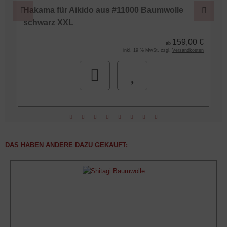
Hakama für Aikido aus #11000 Baumwolle
schwarz XXL
€
159,00 €
ab
n
inkl. 19 % MwSt. zzgl.
Versandkosten
DAS HABEN ANDERE DAZU GEKAUFT: