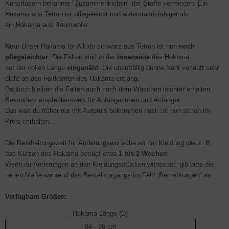
Kunstfasern bekannte "Zusammenkleben" der Stoffe vermieden. Ein
Hakama aus Tetron ist pflegeleicht und widerstandsfähiger als
ein Hakama aus Baumwolle.
Neu:
Unser Hakama für Aikido schwarz aus Tetron ist nun
noch
pflegeleichter
. Die Falten sind in der
Innenseite
des Hakama
auf der vollen Länge
eingenäht
. Die unauffällig dünne Naht verläuft sehr
dicht an den Faltkanten des Hakama entlang.
Dadurch bleiben die Falten auch nach dem Waschen leichter erhalten.
Besonders empfehlenswert für Anfängerinnen und Anfänger.
Das was du früher nur mit Aufpreis bekommen hast, ist nun schon im
Preis enthalten.
Die Bearbeitungszeit für Änderungswünsche an der Kleidung wie z. B.
das Kürzen des Hakama beträgt etwa
1 bis 2 Wochen
.
Wenn du Änderungen an den Kleidungsstücken wünschst, gib bitte die
neuen Maße während des Bestellvorgangs im Feld „Bemerkungen“ an.
Verfügbare Größen:
Hakama Länge (D)
94 - 96 cm