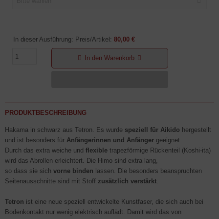
Bitte wählen
In dieser Ausführung: Preis/Artikel:
80,00 €
In den Warenkorb
PRODUKTBESCHREIBUNG
Hakama in schwarz aus Tetron. Es wurde
speziell für Aikido
hergestellt
und ist besonders für
Anfängerinnen und Anfänger
geeignet.
Durch das extra weiche und
flexible
trapezförmige Rückenteil (Koshi-ita)
wird das Abrollen erleichtert. Die Himo sind extra lang,
so dass sie sich
vorne binden
lassen. Die besonders beanspruchten
Seitenausschnitte sind mit Stoff
zusätzlich verstärkt
.
Tetron
ist eine neue speziell entwickelte Kunstfaser, die sich auch bei
Bodenkontakt nur wenig elektrisch auflädt. Damit wird das von