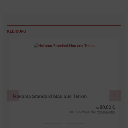
KLEIDUNG
7%
Hakama Standard blau aus Tetron
€
80,00 €
ab
€
inkl. 19 % MwSt. zzgl.
Versandkosten
n