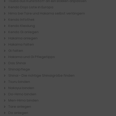
Tsuba aus Kunststoff an ein Bokken anpassen
Kendo Dojo Liste in Europa
Himo bei Tare und Hakama selbst verlängern
Kendo Infothek
Kendo Kleidung
Kendo Gi anlegen
Hakama anlegen
Hakama falten
Gi falten
Hakama und Gi Pflegetipps
Das Shinai
Shinaipflege
Shinai - Die richtige Shinaigröße finden
Tsuru binden
Nakayui binden
Do-Himo binden
Men-Himo binden
Tare anlegen
Do anlegen