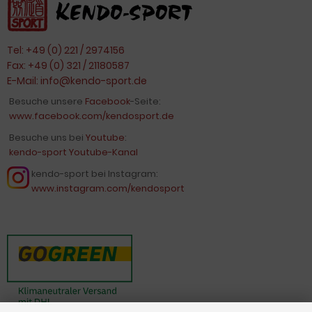
Tel: +49 (0) 221 / 2974156
Fax: +49 (0) 321 / 21180587
E-Mail:
info@kendo-sport.de
Besuche unsere
Facebook
-Seite:
www.facebook.com/kendosport.de
Besuche uns bei
Youtube
:
kendo-sport Youtube-Kanal
kendo-sport bei Instagram:
www.instagram.com/kendosport