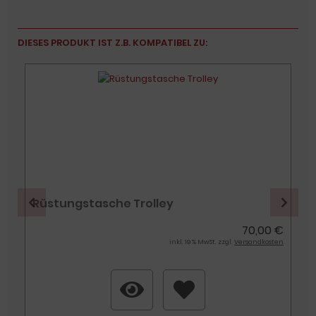
DIESES PRODUKT IST Z.B. KOMPATIBEL ZU:
Rüstungstasche Trolley
€
70,00 €
n
inkl. 19 % MwSt. zzgl.
Versandkosten