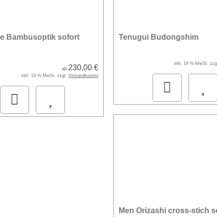
e Bambusoptik sofort
Tenugui Budongshim
inkl. 19 % MwSt. zzg
230,00 €
ab
inkl. 19 % MwSt. zzgl.
Versandkosten
Men Orizashi cross-stich s