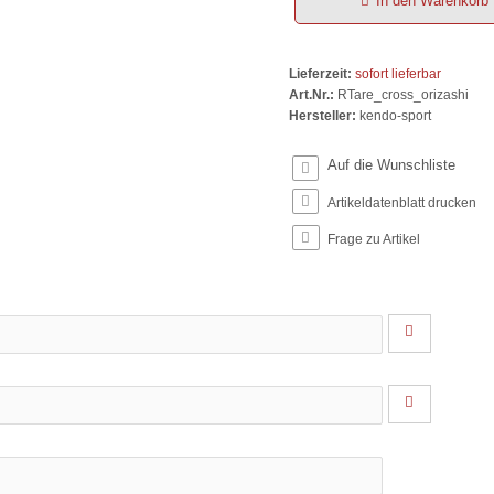
In den Warenkorb
Lieferzeit:
sofort lieferbar
Art.Nr.:
RTare_cross_orizashi
Hersteller:
kendo-sport
Artikeldatenblatt drucken
Frage zu Artikel