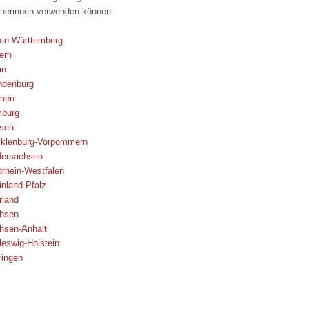
herinnen verwenden können.
den-Württemberg
ern
in
ndenburg
emen
mburg
ssen
cklenburg-Vorpommern
dersachsen
drhein-Westfalen
inland-Pfalz
rland
chsen
hsen-Anhalt
leswig-Holstein
ringen