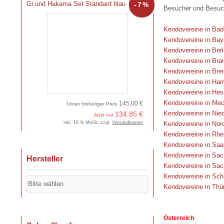
Gi und Hakama Set Standard blau
-7%
Besucher und Besuc
Kendovereine in Ba
Kendovereine in Bay
Kendovereine in Berl
Kendovereine in Bra
Kendovereine in Br
Kendovereine in Ha
Kendovereine in He
Kendovereine in Me
145,00 €
Unser bisheriger Preis
Kendovereine in Nie
134,85 €
Jetzt nur
inkl. 19 % MwSt. zzgl.
Versandkosten
Kendovereine in Nor
Kendovereine in Rhe
Kendovereine in Saa
Kendovereine in Sa
Hersteller
Kendovereine in Sac
Kendovereine in Sch
Kendovereine in Thü
Österreich