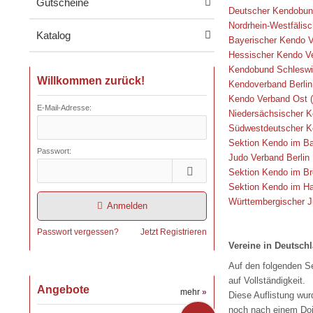
Gutscheine
Deutscher Kendobu
Nordrhein-Westfälis
Katalog
Bayerischer Kendo 
Hessischer Kendo V
Kendobund Schleswi
Willkommen zurück!
Kendoverband Berlin
Kendo Verband Ost 
E-Mail-Adresse:
Niedersächsischer 
Südwestdeutscher K
Sektion Kendo im B
Passwort:
Judo Verband Berlin
Sektion Kendo im B
Sektion Kendo im H
Württembergischer 
Anmelden
Passwort vergessen?
Jetzt Registrieren
Vereine in Deutsch
Auf den folgenden Se
auf Vollständigkeit.
Angebote
mehr
»
Diese Auflistung wu
noch nach einem Dojo