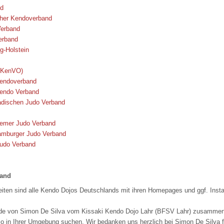
nd
cher Kendoverband
Verband
erband
g-Holstein
(KenVO)
Kendoverband
endo Verband
adischen Judo Verband
remer Judo Verband
amburger Judo Verband
Judo Verband
land
iten sind alle Kendo Dojos Deutschlands mit ihren Homepages und ggf. Insta
rde von Simon De Silva vom Kissaki Kendo Dojo Lahr (BFSV Lahr) zusammenges
 in Ihrer Umgebung suchen. Wir bedanken uns herzlich bei Simon De Silva fü