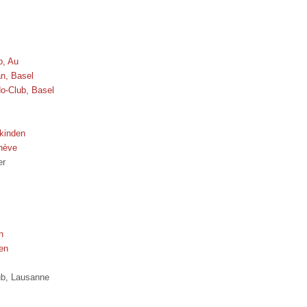
b, Au
n, Basel
o-Club, Basel
rkinden
nève
er
n
en
ub, Lausanne