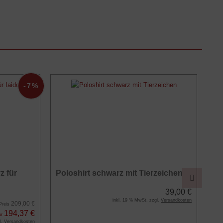
-7%
z für
Poloshirt schwarz mit Tierzeichen
Ha
39,00 €
inkl. 19 % MwSt. zzgl.
Versandkosten
209,00 €
 Preis
194,37 €
ur
l.
Versandkosten