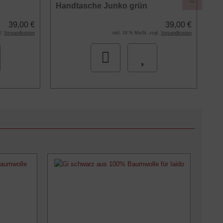
Handtasche Junko grün
Ha
39,00 €
39,00 €
l.
Versandkosten
inkl. 19 % MwSt. zzgl.
Versandkosten