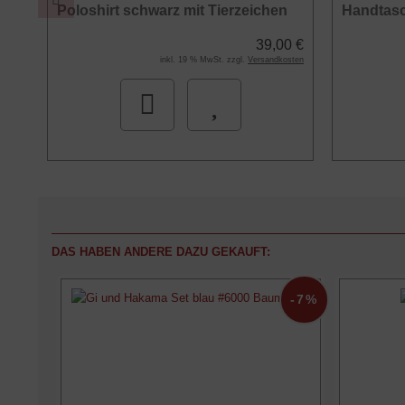
Poloshirt schwarz mit Tierzeichen
Handtasc
0 €
39,00 €
osten
inkl. 19 % MwSt. zzgl.
Versandkosten
DAS HABEN ANDERE DAZU GEKAUFT:
-7%