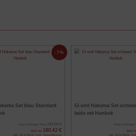
-7%
akama Set blau Standard
Gi und Hakama Set schwar
ok
Iaido mit Hanbok
194,00 €
Unser bisheriger Preis
Unser bisheriger
180,42 €
Jetzt nur
Jetzt n
inkl. 19 % MwSt. zzgl.
Versandkosten
inkl. 19 % MwSt. zzg