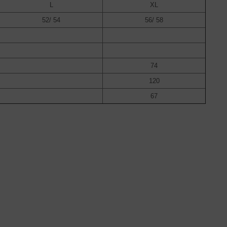
L
XL
52/ 54
56/ 58
74
120
67