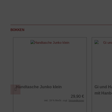
BOKKEN
Handtasche Junko klein
Gi und H
mit Hanb
0 €
29,90 €
osten
inkl. 19 % MwSt. zzgl.
Versandkosten