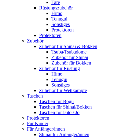
Tare
Rüstungszubehör
Himo
Tenugui
Sonstiges
Protektoren
Protektoren
Zubehör
Zubehör für Shinai & Bokken
Tsuba/Tsubadome
Zubehör für Shinai
Zubehör für Bokken
Zubehör für Rüstung
Himo
Tenugui
Sonstiges
Zubehör für Wettkämpfe
Taschen
Taschen für Bogu
Taschen für Shinai/Bokken
Taschen für Iaito / Jo
Protektoren
Für Kinder
Für Anfänger/innen
Shinai für Anfänger/innen