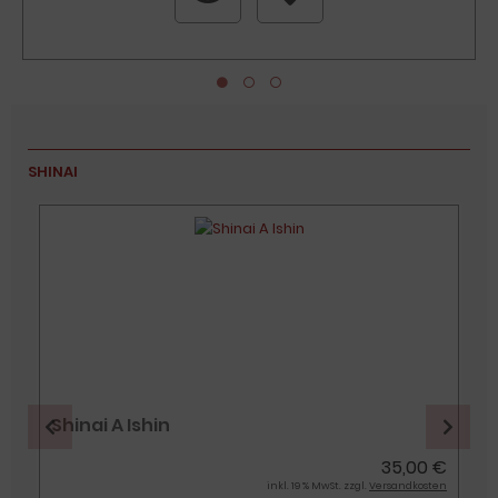
SHINAI
Shinai A Ishin
€
35,00 €
n
inkl. 19 % MwSt. zzgl.
Versandkosten