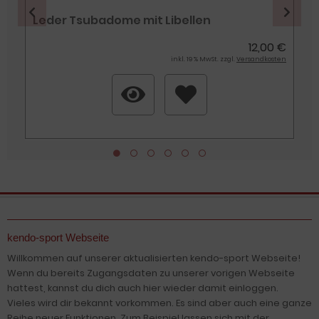
Leder Tsubadome mit Libellen
€
12,00 €
n
inkl. 19 % MwSt. zzgl.
Versandkosten
kendo-sport Webseite
Willkommen auf unserer aktualisierten kendo-sport Webseite!
Wenn du bereits Zugangsdaten zu unserer vorigen Webseite
hattest, kannst du dich auch hier wieder damit einloggen.
Vieles wird dir bekannt vorkommen. Es sind aber auch eine ganze
Reihe neuer Funktionen. Zum Beispiel lassen sich mit der