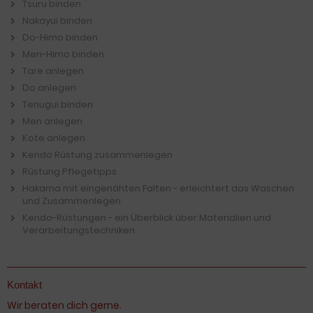
Tsuru binden
Nakayui binden
Do-Himo binden
Men-Himo binden
Tare anlegen
Do anlegen
Tenugui binden
Men anlegen
Kote anlegen
Kendo Rüstung zusammenlegen
Rüstung Pflegetipps
Hakama mit eingenähten Falten - erleichtert das Waschen
und Zusammenlegen
Kendo-Rüstungen - ein Überblick über Materialien und
Verarbeitungstechniken
Kontakt
Wir beraten dich gerne.