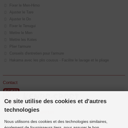
Fixer le Men-Himo
Ajuster le Tare
Ajuster le Do
Fixer le Tenugui
Mettre le Men
Mettre les Kotes
Plier l'armure
Conseils d'entretien pour l'armure
Hakama avec les plis cousus - Facilite le lavage et le pliage
Contact
Ce site utilise des cookies et d'autres
technologies
E-Mail:
info@kendo-sport.de
Nous utilisons des cookies et des technologies similaires,
également de fournisseurs tiers, pour assurer le bon