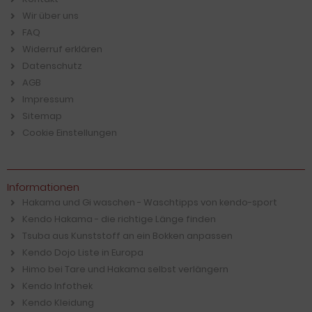
Wir über uns
FAQ
Widerruf erklären
Datenschutz
AGB
Impressum
Sitemap
Cookie Einstellungen
Informationen
Hakama und Gi waschen - Waschtipps von kendo-sport
Kendo Hakama - die richtige Länge finden
Tsuba aus Kunststoff an ein Bokken anpassen
Kendo Dojo Liste in Europa
Himo bei Tare und Hakama selbst verlängern
Kendo Infothek
Kendo Kleidung