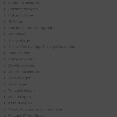
Kendo Gi anlegen
Hakama anlegen
Hakama falten
Gi falten
Hakama und Gi Pflegetipps
Das Shinai
Shinaipflege
Shinai - Die richtige Shinaigröße finden
Tsuru binden
Nakayui binden
Do-Himo binden
Men-Himo binden
Tare anlegen
Do anlegen
Tenugui binden
Men anlegen
Kote anlegen
Kendo Rüstung zusammenlegen
Rüstung Pflegetipps