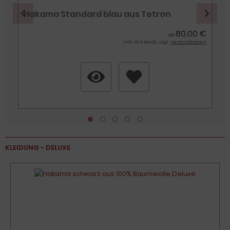
Hakama Standard blau aus Tetron
€
80,00 €
ab
n
inkl. 19 % MwSt. zzgl.
Versandkosten
KLEIDUNG - DELUXE