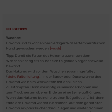
PFLEGETIPPS
Waschen:
Hakama und Gi können bei niedriger Wassertemperatur von
Hand gewaschen werden.
[wash]
Damit die Falten des Hakama auch nach dem
Tipp:
Waschen richtig sitzen, hat sich folgende Vorgehensweise
bewährt.
Das Hakama wird vor dem Waschen zusammgefaltet
(
siehe Faltanleitung
). In der Bade- oder Duschwanne das
Hakama wie beim Weinkeltern mit den Beinen
ausstampfen. Dann vorsichtig auseinanderklappen und
zum Trocknen am oberen Ende an einer Leine aufhängen.
Wenn das Hakama beinahe trocken (bügelfeucht) ist, dann
falte das Hakama wieder zusammen. Auf dem gefalteten
Hakama ein paar Bücher darauf legen und weiter trocknen