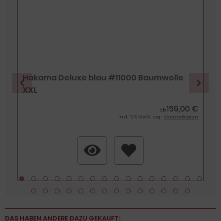
Hakama Deluxe blau #11000 Baumwolle
XXL
159,00 €
€
ab
€
inkl. 19 % MwSt. zzgl.
Versandkosten
n
DAS HABEN ANDERE DAZU GEKAUFT: