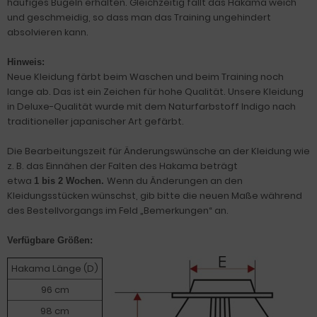
häufiges Bügeln erhalten. Gleichzeitig fällt das Hakama weich
und geschmeidig, so dass man das Training ungehindert
absolvieren kann.
Hinweis:
Neue Kleidung färbt beim Waschen und beim Training noch
lange ab. Das ist ein Zeichen für hohe Qualität. Unsere Kleidung
in Deluxe-Qualität wurde mit dem Naturfarbstoff Indigo nach
traditioneller japanischer Art gefärbt.
Die Bearbeitungszeit für Änderungswünsche an der Kleidung wie
z. B. das Einnähen der Falten des Hakama beträgt
etwa
Wenn du Änderungen an den
1 bis 2 Wochen.
Kleidungsstücken wünschst, gib bitte die neuen Maße während
des Bestellvorgangs im Feld „Bemerkungen“ an.
Verfügbare Größen:
Hakama Länge (D)
96 cm
98 cm