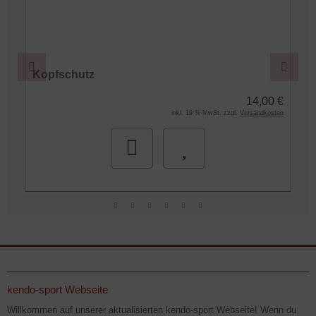
Kopfschutz
€
14,00 €
n
inkl. 19 % MwSt. zzgl.
Versandkosten
kendo-sport Webseite
Willkommen auf unserer aktualisierten kendo-sport Webseite! Wenn du